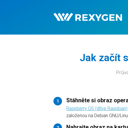
Jak začít
Průvo
Stáhněte si obraz oper
1
Raspberry OS (dříve Raspbian)
založenou na Debian GNU/Linu
Nahrajte obraz na kart
2