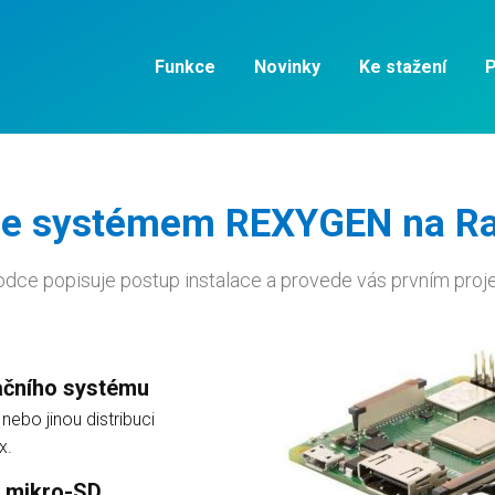
Funkce
Novinky
Ke stažení
P
 se systémem REXYGEN na Ra
dce popisuje postup instalace a provede vás prvním pro
ačního systému
nebo jinou distribuci
x.
u mikro-SD