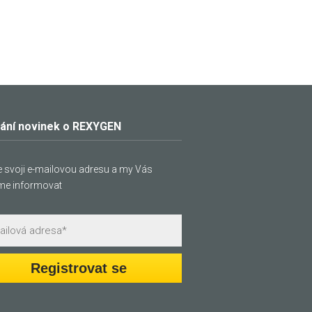
lání novinek o REXYGEN
e svoji e-mailovou adresu a my Vás
me informovat
Registrovat se