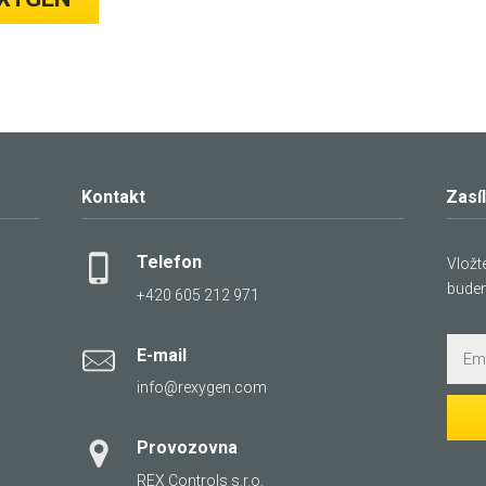
Kontakt
Zasí
Telefon
Vložt
bude
+420 605 212 971
E-mail
info@rexygen.com
Provozovna
REX Controls s.r.o.