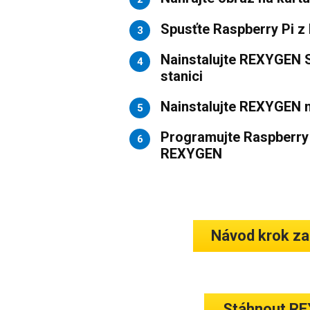
Spusťte Raspberry Pi z
3
Nainstalujte REXYGEN 
4
stanici
Nainstalujte REXYGEN n
5
Programujte Raspberry
6
REXYGEN
Návod krok z
Stáhnout R